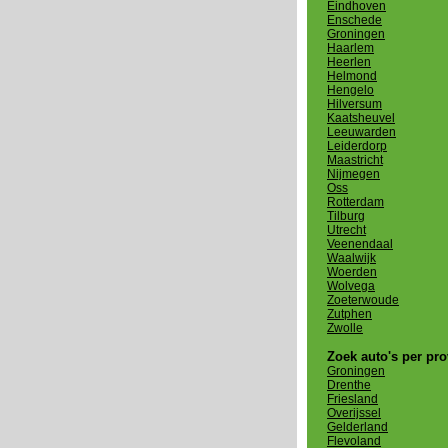
Eindhoven
Enschede
Groningen
Haarlem
Heerlen
Helmond
Hengelo
Hilversum
Kaatsheuvel
Leeuwarden
Leiderdorp
Maastricht
Nijmegen
Oss
Rotterdam
Tilburg
Utrecht
Veenendaal
Waalwijk
Woerden
Wolvega
Zoeterwoude
Zutphen
Zwolle
Zoek auto's per pro
Groningen
Drenthe
Friesland
Overijssel
Gelderland
Flevoland