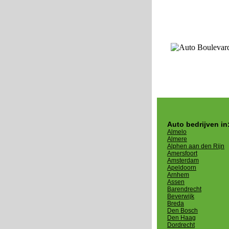
Auto bedrijven in
Almelo
Almere
Alphen aan den Rijn
Amersfoort
Amsterdam
Apeldoorn
Arnhem
Assen
Barendrecht
Beverwijk
Breda
Den Bosch
Den Haag
Dordrecht