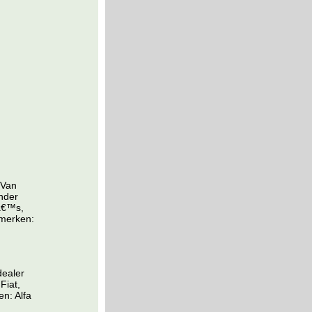
 Van
nder
aâ€™s,
 merken:
dealer
Fiat,
en: Alfa