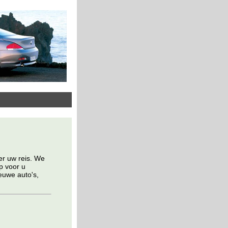
er uw reis. We
p voor u
euwe auto's,