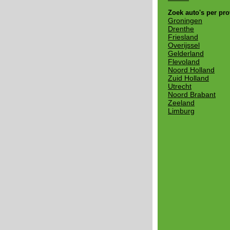
Zoek auto's per pro
Groningen
Drenthe
Friesland
Overijssel
Gelderland
Flevoland
Noord Holland
Zuid Holland
Utrecht
Noord Brabant
Zeeland
Limburg