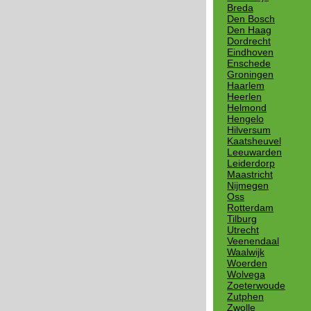
Breda
Den Bosch
Den Haag
Dordrecht
Eindhoven
Enschede
Groningen
Haarlem
Heerlen
Helmond
Hengelo
Hilversum
Kaatsheuvel
Leeuwarden
Leiderdorp
Maastricht
Nijmegen
Oss
Rotterdam
Tilburg
Utrecht
Veenendaal
Waalwijk
Woerden
Wolvega
Zoeterwoude
Zutphen
Zwolle