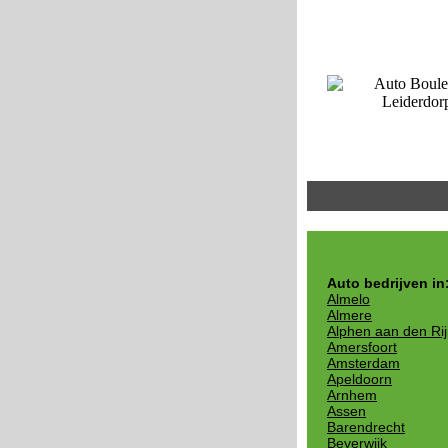
Auto bedrijven in
Almelo
Almere
Alphen aan den Ri
Amersfoort
Amsterdam
Apeldoorn
Arnhem
Assen
Barendrecht
Beverwijk