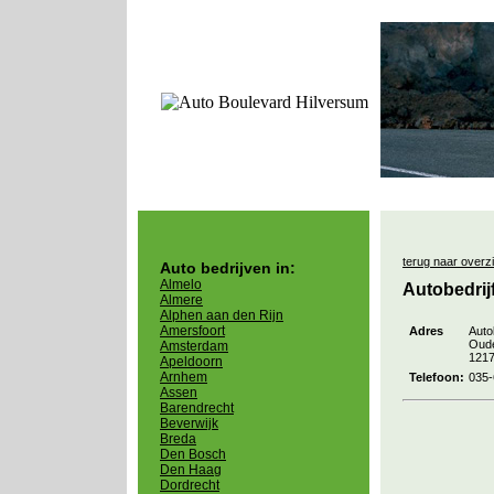
terug naar overz
Auto bedrijven in:
Almelo
Autobedrij
Almere
Alphen aan den Rijn
Amersfoort
Adres
Autob
Oude
Amsterdam
121
Apeldoorn
Arnhem
Telefoon:
035
Assen
Barendrecht
Beverwijk
Breda
Den Bosch
Den Haag
Dordrecht