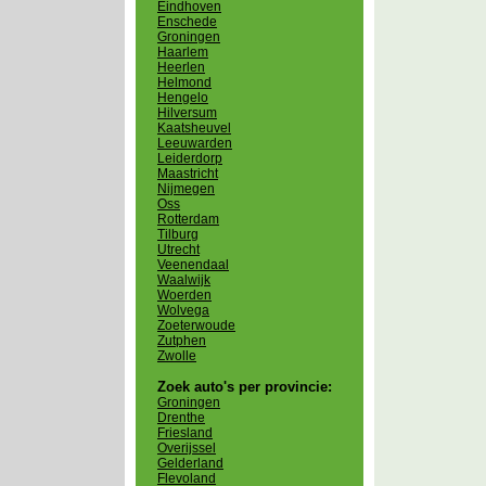
Eindhoven
Enschede
Groningen
Haarlem
Heerlen
Helmond
Hengelo
Hilversum
Kaatsheuvel
Leeuwarden
Leiderdorp
Maastricht
Nijmegen
Oss
Rotterdam
Tilburg
Utrecht
Veenendaal
Waalwijk
Woerden
Wolvega
Zoeterwoude
Zutphen
Zwolle
Zoek auto's per provincie:
Groningen
Drenthe
Friesland
Overijssel
Gelderland
Flevoland