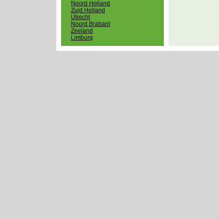
Noord Holland
Zuid Holland
Utrecht
Noord Brabant
Zeeland
Limburg