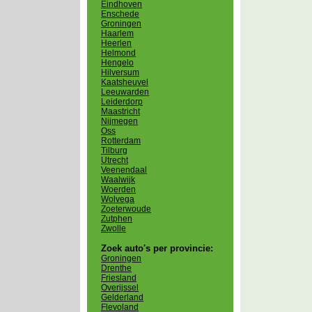
Eindhoven
Enschede
Groningen
Haarlem
Heerlen
Helmond
Hengelo
Hilversum
Kaatsheuvel
Leeuwarden
Leiderdorp
Maastricht
Nijmegen
Oss
Rotterdam
Tilburg
Utrecht
Veenendaal
Waalwijk
Woerden
Wolvega
Zoeterwoude
Zutphen
Zwolle
Zoek auto's per provincie:
Groningen
Drenthe
Friesland
Overijssel
Gelderland
Flevoland