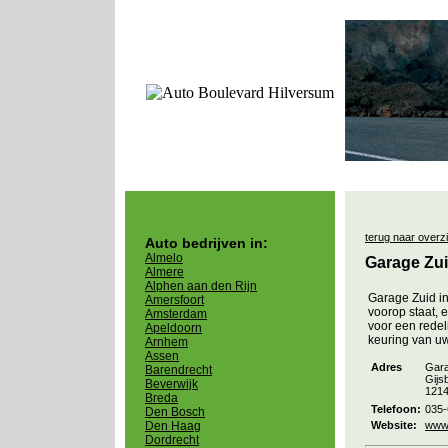
terug naar overz
Auto bedrijven in:
Almelo
Garage Zui
Almere
Alphen aan den Rijn
Garage Zuid in
Amersfoort
voorop staat, e
Amsterdam
voor een redel
Apeldoorn
keuring van uw
Arnhem
Assen
Adres
Gara
Barendrecht
Gijs
Beverwijk
121
Breda
Telefoon:
035
Den Bosch
Den Haag
Website:
www.
Dordrecht