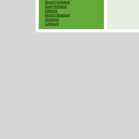
Noord Holland
Zuid Holland
Utrecht
Noord Brabant
Zeeland
Limburg