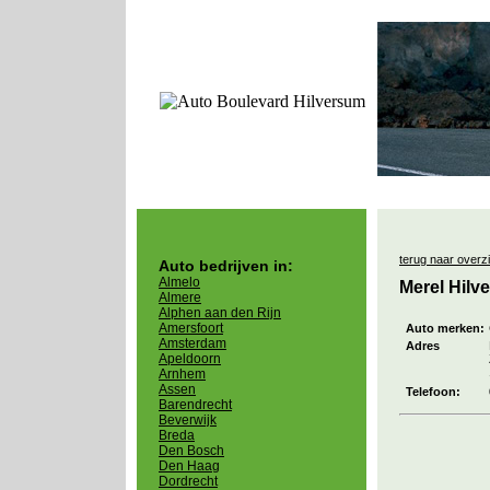
terug naar overz
Auto bedrijven in:
Almelo
Merel Hilv
Almere
Alphen aan den Rijn
Amersfoort
Auto merken:
Amsterdam
Adres
Apeldoorn
Arnhem
Assen
Telefoon:
Barendrecht
Beverwijk
Breda
Den Bosch
Den Haag
Dordrecht