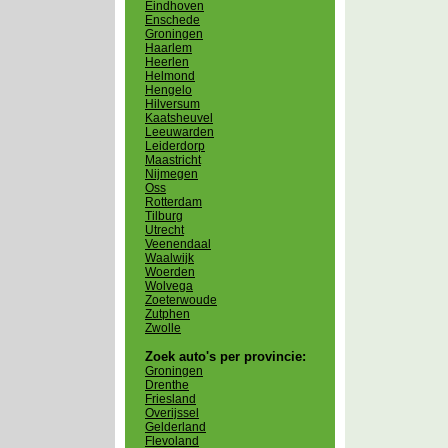
Eindhoven
Enschede
Groningen
Haarlem
Heerlen
Helmond
Hengelo
Hilversum
Kaatsheuvel
Leeuwarden
Leiderdorp
Maastricht
Nijmegen
Oss
Rotterdam
Tilburg
Utrecht
Veenendaal
Waalwijk
Woerden
Wolvega
Zoeterwoude
Zutphen
Zwolle
Zoek auto's per provincie:
Groningen
Drenthe
Friesland
Overijssel
Gelderland
Flevoland