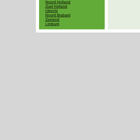
Noord Holland
Zuid Holland
Utrecht
Noord Brabant
Zeeland
Limburg