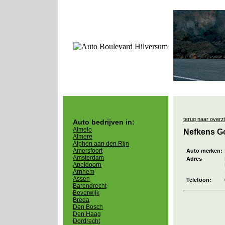
terug naar overz
Auto bedrijven in:
Almelo
Nefkens G
Almere
Alphen aan den Rijn
Amersfoort
Auto merken:
Amsterdam
Adres
Apeldoorn
Arnhem
Assen
Telefoon:
Barendrecht
Beverwijk
Breda
Den Bosch
Den Haag
Dordrecht