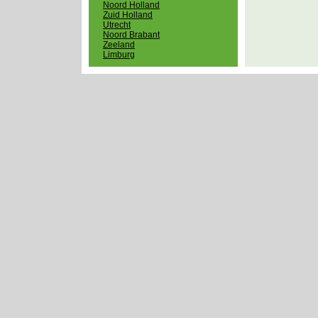
Noord Holland
Zuid Holland
Utrecht
Noord Brabant
Zeeland
Limburg