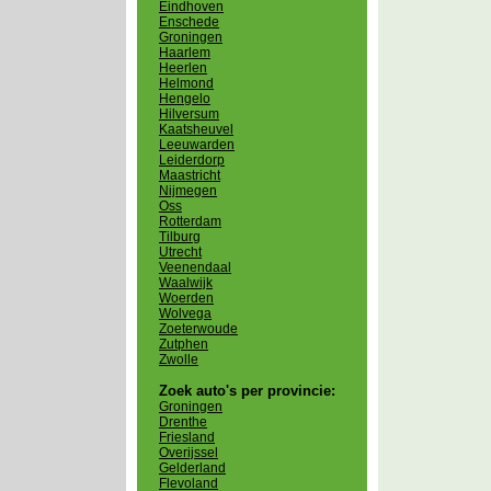
Eindhoven
Enschede
Groningen
Haarlem
Heerlen
Helmond
Hengelo
Hilversum
Kaatsheuvel
Leeuwarden
Leiderdorp
Maastricht
Nijmegen
Oss
Rotterdam
Tilburg
Utrecht
Veenendaal
Waalwijk
Woerden
Wolvega
Zoeterwoude
Zutphen
Zwolle
Zoek auto's per provincie:
Groningen
Drenthe
Friesland
Overijssel
Gelderland
Flevoland