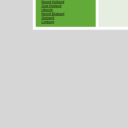
Noord Holland
Zuid Holland
Utrecht
Noord Brabant
Zeeland
Limburg