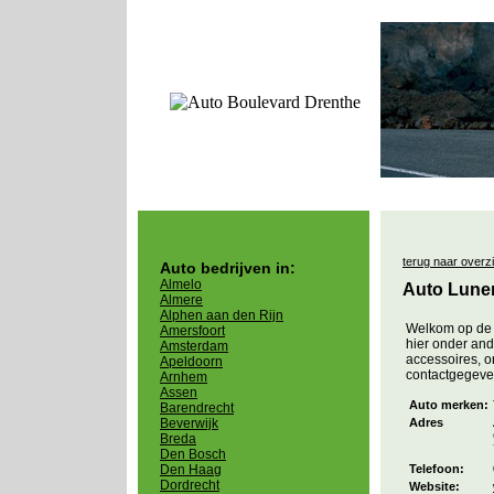
terug naar overz
Auto bedrijven in:
Almelo
Auto Lun
Almere
Alphen aan den Rijn
Welkom op de 
Amersfoort
hier onder an
Amsterdam
accessoires, o
Apeldoorn
contactgegeve
Arnhem
Assen
Auto merken:
Barendrecht
Beverwijk
Adres
Breda
Den Bosch
Den Haag
Telefoon:
Dordrecht
Website: