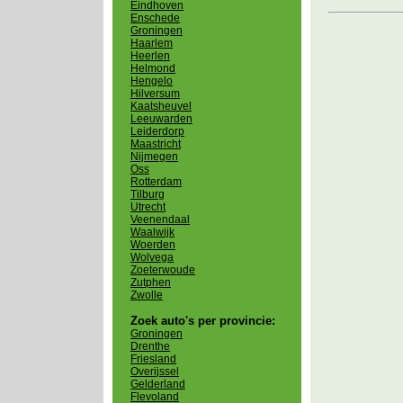
Eindhoven
Enschede
Groningen
Haarlem
Heerlen
Helmond
Hengelo
Hilversum
Kaatsheuvel
Leeuwarden
Leiderdorp
Maastricht
Nijmegen
Oss
Rotterdam
Tilburg
Utrecht
Veenendaal
Waalwijk
Woerden
Wolvega
Zoeterwoude
Zutphen
Zwolle
Zoek auto's per provincie:
Groningen
Drenthe
Friesland
Overijssel
Gelderland
Flevoland